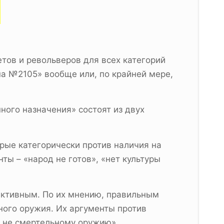
тов и револьверов для всех категорий
на №2105» вообще или, по крайней мере,
ого назначения» состоят из двух
рые категорически против наличия на
ы – «народ не готов», «нет культуры
ективным. По их мнению, правильным
ного оружия. Их аргументы против
к не смертельному оружию».