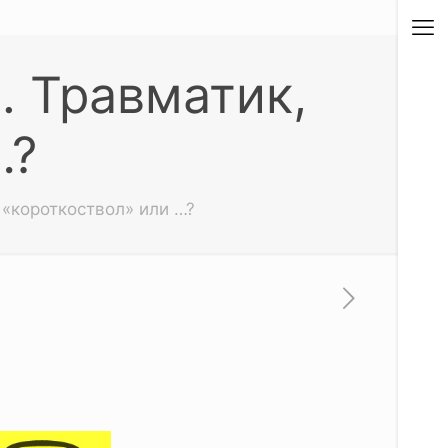
. Травматик,
…?
«короткоствол» или …?