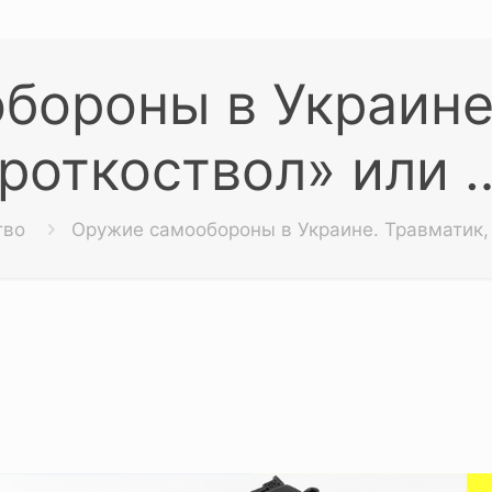
бороны в Украине
роткоствол» или 
тво
Оружие самообороны в Украине. Травматик, 