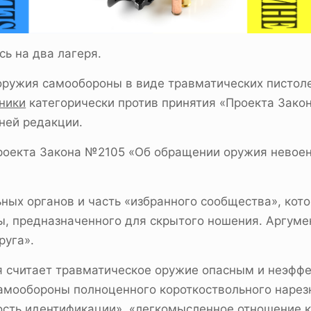
ь на два лагеря.
оружия самообороны в виде травматических пистоле
ники
категорически против принятия «Проекта Зако
дней редакции.
оекта Закона №2105 «Об обращении оружия невоенн
ых органов и часть «избранного сообщества», кото
 предназначенного для скрытого ношения. Аргумент
руга».
я считает травматическое оружие опасным и неэфф
амообороны полноценного короткоствольного нарез
ность идентификации», «легкомысленное отношение 