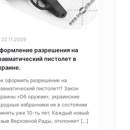
22.11.2009
формление разрешения на
равматический пистолет в
краине.
ак оформить разрешение на
равматический пистолет!? Закон
краины «Об оружии», украинские
ародные избранники не в состоянии
ринять уже 10-ть лет. Каждый новый
озыв Верховной Рады, отклоняет
[…]