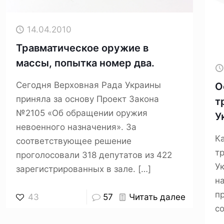
14.04.2010
Травматическое оружие в
массы, попытка номер два.
Сегодня Верховная Рада Украины
О
приняла за основу Проект Закона
т
№2105 «Об обращении оружия
У
невоенного назначения». За
К
соответствующее решение
т
проголосовали 318 депутатов из 422
У
зарегистрированных в зале.
[…]
н
п
43
57
Читать далее
с