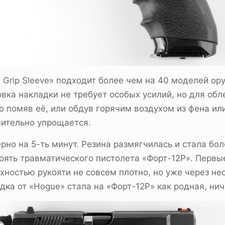
Grip Sleeve» подходит более чем на 40 моделей ор
вка накладки не требует особых усилий, но для об
о помяв её, или обдув горячим воздухом из фена ил
чительно упрощается.
но на 5-ть минут. Резина размягчилась и стала бол
укоять травматического пистолета «Форт-12Р». Первы
хностью рукояти не совсем плотно, но уже через не
ка от «Hogue» стала на «Форт-12Р» как родная, нич