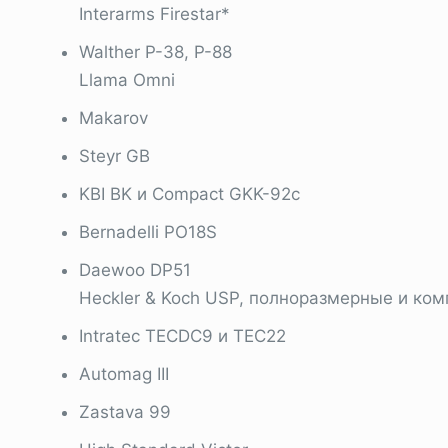
Interarms Firestar*
Walther P-38, P-88
Llama Omni
Makarov
Steyr GB
KBI BK и Compact GKK-92c
Bernadelli PO18S
Daewoo DP51
Heckler & Koch USP, полноразмерные и ком
Intratec TECDC9 и TEC22
Automag III
Zastava 99