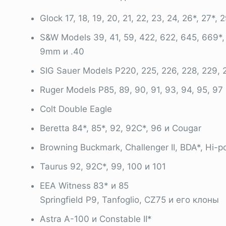
Glock 17, 18, 19, 20, 21, 22, 23, 24, 26*, 27*, 
S&W Models 39, 41, 59, 422, 622, 645, 669*
9mm и .40
SIG Sauer Models P220, 225, 226, 228, 229, 
Ruger Models P85, 89, 90, 91, 93, 94, 95, 97
Colt Double Eagle
Beretta 84*, 85*, 92, 92C*, 96 и Cougar
Browning Buckmark, Challenger II, BDA*, Hi-p
Taurus 92, 92C*, 99, 100 и 101
EEA Witness 83* и 85
Springfield P9, Tanfoglio, CZ75 и его клоны
Astra A-100 и Constable II*