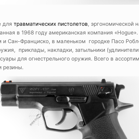
е для
травматических пистолетов
, эргономической 
ванная в 1968 году американская компания «Hogue»
и Сан-Франциско, в маленьком городке Пасо Робле
оружия, приклады, накладки, затыльники (удлинител
ссуары для огнестрельного оружия. Всего в ассорт
и резины.