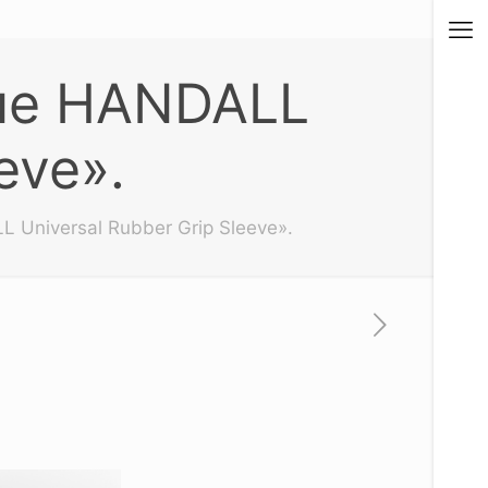
ue HANDALL
eve».
Universal Rubber Grip Sleeve».