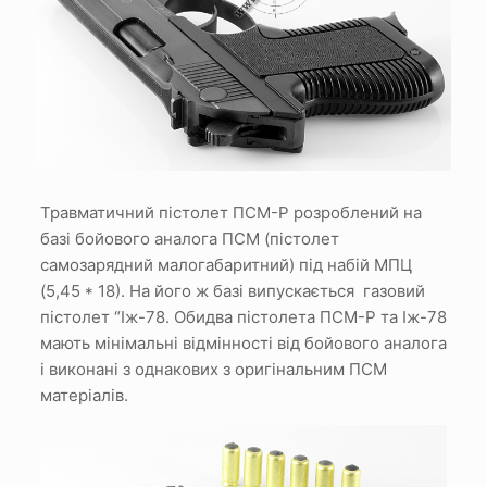
Травматичний пістолет ПСМ-Р розроблений на
базі бойового аналога ПСМ (пістолет
самозарядний малогабаритний) під набій МПЦ
(5,45 * 18). На його ж базі випускається газовий
пістолет “Іж-78. Обидва пістолета ПСМ-Р та Іж-78
мають мінімальні відмінності від бойового аналога
і виконані з однакових з оригінальним ПСМ
матеріалів.