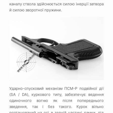
каналу ствола здійснюється силою інерції затвора
й силою зворотної пружини.
Ударно-спусковий механізм ПСМ-Р подвійної дії
(SA / DA), куркового типу, забезпечує ведення
одиночного вогню як після попереднього
зведення, так і без такого.
Курок вільно
розташований на осі в задній частині рамки, під