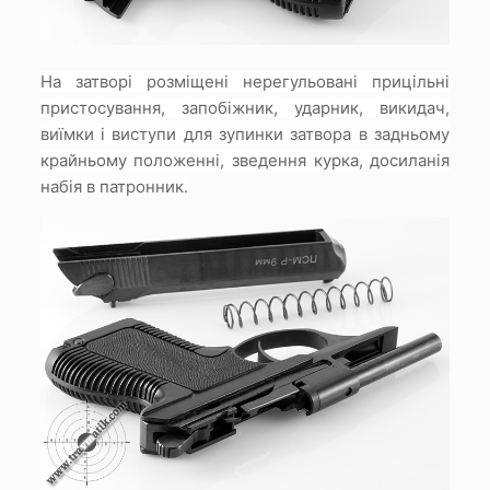
На затворі розміщені нерегульовані прицільні
пристосування, запобіжник, ударник, викидач,
виїмки і виступи для зупинки затвора в задньому
крайньому положенні, зведення курка, досиланія
набія в патронник.