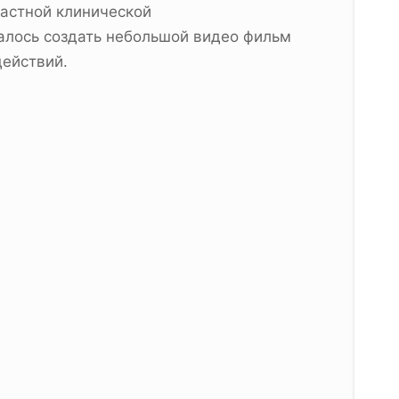
ластной клинической
далось создать небольшой видео фильм
действий.