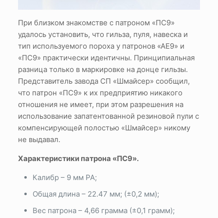
При близком знакомстве с патроном «ПС9»
удалось установить, что гильза, пуля, навеска и
тип используемого пороха у патронов «АЕ9» и
«ПС9» практически идентичны. Принципиальная
разница только в маркировке на донце гильзы.
Представитель завода СП «Шмайсер» сообщил,
что патрон «ПС9» к их предприятию никакого
отношения не имеет, при этом разрешения на
использование запатентованной резиновой пули с
компенсирующей полостью «Шмайсер» никому
не выдавал
.
Характеристики патрона «
ПС9
».
Калибр – 9 мм РА;
Общая длина – 22.47 мм; (±0,2 мм);
Вес патрона – 4,66 грамма (±0,1 грамм);