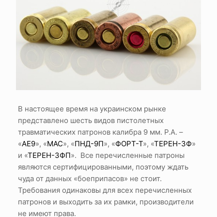
В настоящее время на украинском рынке
представлено шесть видов пистолетных
травматических патронов калибра 9 мм. P.A. –
«
АЕ9
», «
МАС
», «
ПНД-9П
», «
ФОРТ-Т
», «
ТЕРЕН-3Ф
»
и «
ТЕРЕН-3ФП
». Все перечисленные патроны
являются сертифицированными, поэтому ждать
чуда от данных «боеприпасов» не стоит.
Требования одинаковы для всех перечисленных
патронов и выходить за их рамки, производители
не имеют права.