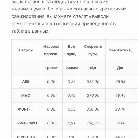
выше патрон в таблице, тем он по нашему
мнению лучше. Если вы не согласны с критериями
ранжирования, вы можете сделать выводы
самостоятельно на основании приведенных в
таблице данных.
Навеска
Вес
Скорость
Патрон
Энергетика,
пороха,
пули,
пули,
грамм
грамм
м\с
Дж
АЕ9
0,09
0,75
385,00
55,58
МАС
0,08
0,70
376,00
49,48
ФОРТ-Т
0,08
0,55
350,00
33,70
ТЕРЕН-3ФП
0,06
0,91
296,00
36,90
ТЕРЕН-3Ф
0,06
0,60
337,00
34,07