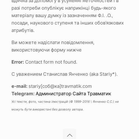
вдячна за допомогу в усуненні неточностей і в
разі потреби опублікує наприкінці будь-якого
матеріалу вашу думку із зазначенням Ф.І.
.О.,
посади, наукового ступеня та інших обов’язкових
атрибутів.
Ви можете надіслати повідомлення,
використовуючи форму нижче
Error:
Contact form not found.
С уважением Станислав Янченко (aka Stariy*).
e-mail:
stariy[соб@ка]travmatik.com
Telegram:
Администратор Сайта Травматик
Усі тексти, фото, частина ілюстрацій (© 1999-2016 \ Янченко С.С.) не
можуть бути використані без дозволу автора.