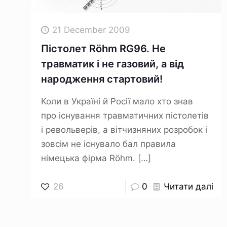
21 December 2009
Пістолет Röhm RG96. Не
травматик і не газовий, а від
народження стартовий!
Коли в Україні й Росії мало хто знав
про існування травматичних пістолетів
і револьверів, а вітчизняних розробок і
зовсім не існувало бал правила
німецька фірма Röhm.
[…]
26
0
Читати далі