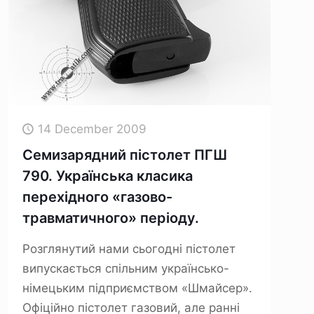
14 December 2009
Семизарядний пістолет ПГШ
790. Українська класика
перехідного «газово-
травматичного» періоду.
Розглянутий нами сьогодні пістолет
випускається спільним українсько-
німецьким підприємством «Шмайсер».
Офіційно пістолет газовий, але ранні