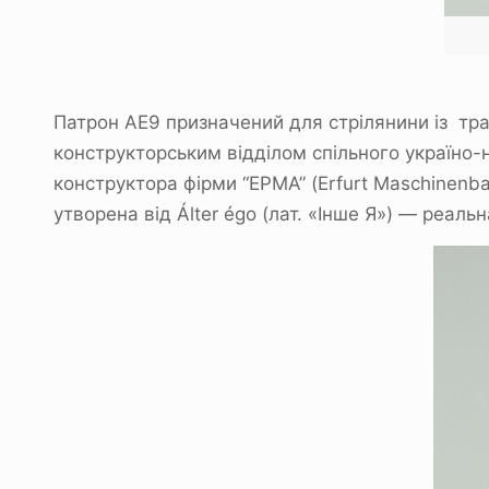
Патрон АЕ9 призначений для стрілянини із тр
конструкторським відділом спільного україно
конструктора фірми “ЕРМА” (Erfurt Maschinenb
утворена від Álter égo (лат. «Інше Я») — реал