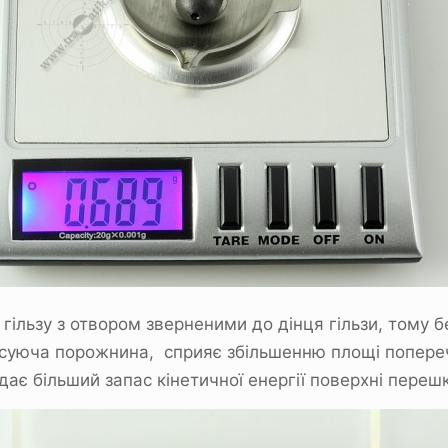
 гільзу з отвором зверненими до дінця гільзи, тому
суюча порожнина, сприяє збільшенню площі попереч
дає більший запас кінетичної енергії поверхні переш