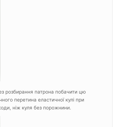
 без розбирання патрона побачити цю
ного перетина еластичної кулі при
коди, ніж куля без порожнини.