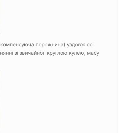
 (компенсуюча порожнина) уздовж осі.
внянні зі звичайної круглою кулею, масу