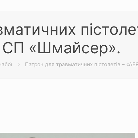
матичних пістолет
СП «Шмайсер».
набої
Патрон для травматичних пістолетів – «АЕ