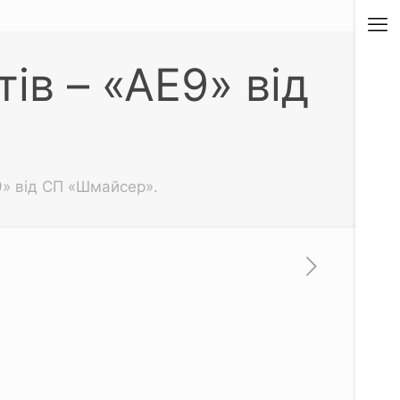
ів – «АЕ9» від
9» від СП «Шмайсер».