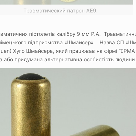
Травматический патрон АЕ9.
авматичних пістолетів калібру 9 мм Р.А. Травматичн
-німецького підприємства «Шмайсер». Назва СП «Шма
auen) Хуго Шмайсера, який працював на фірмі “ЕРМА” 
ьна або придумана альтернативна особистість людини