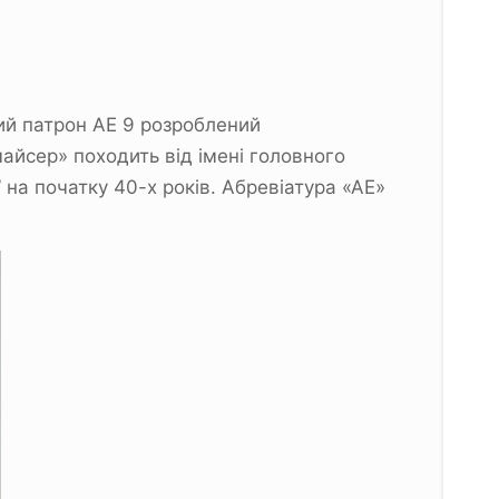
ий патрон АЕ 9 розроблений
йсер» походить від імені головного
на початку 40-х років. Абревіатура «АЕ»
.