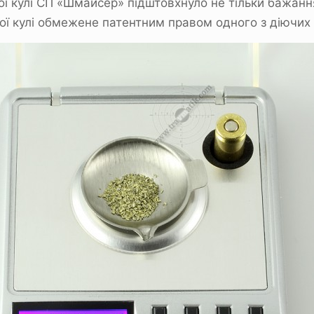
вої кулі СП «Шмайсер» підштовхнуло не тільки бажанн
лої кулі обмежене патентним правом одного з діючих